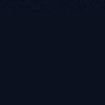
Meetup
Митапы от команды CommIT. Делимся
опытом и создаём комьюнити
Навигация
О митапах
Анонсы
Прошедшие
Стать спикером
Социальные сети
CommIT Meetup Chat
CommIT @YouTube
Продукты CommIT
Сайт CommIT
CommIT DBO
CommIT Identity
CommIT TMS