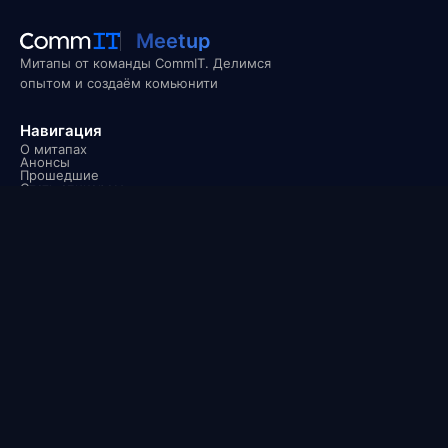
Meetup
Митапы от команды CommIT. Делимся
опытом и создаём комьюнити
Навигация
О митапах
Анонсы
Прошедшие
Стать спикером
Социальные сети
CommIT Meetup Chat
CommIT @YouTube
Продукты CommIT
Сайт CommIT
CommIT DBO
CommIT Identity
CommIT TMS
© ООО «Коммит»,
2026
· ИНН 7100392920 · ОГРН 1237100008023